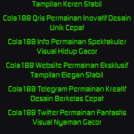
Tampilan Keren Stabil
Cola188 Qris Permainan Inovatif Desain
Unik Cepat
Cola188 Info Permainan Spektakuler
Visual Hidup Gacor
Cola188 Website Permainan Eksklusif
Tampilan Elegan Stabil
Cola188 Telegram Permainan Kreatif
Desain Berkelas Cepat
Cola188 Twitter Permainan Fantastis
Visual Nyaman Gacor