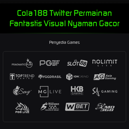
Cola188 Twitter Permainan
Fantastis Visual Nyaman Gacor
Penyedia Games